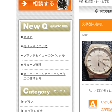
時計相談室
>
針・文字盤
文字盤の修復
写真1
■
オメガ
■
再メッキについて
■
グランドセイコーのDバックル
■
リューズ修理
■
オーバーホールとホーニング加
工の見積もり
Re: ／回答者：tam
ガラス
ひがし
文字盤
キズ取り研磨