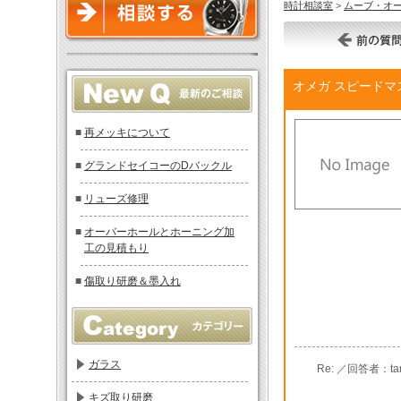
時計相談室
>
ムーブ・オ
オメガ スピードマ
■
再メッキについて
■
グランドセイコーのDバックル
■
リューズ修理
■
オーバーホールとホーニング加
工の見積もり
■
傷取り研磨＆墨入れ
ガラス
Re: ／回答者：tam
キズ取り研磨