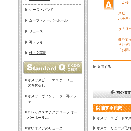
しん様
ケース・バンド
スピー
水を使
ムーブ・オーバーホール
水入り
リューズ
針や文
再メッキ
それぞ
「お問
針・文字盤
返信する
■
オメガスピードマスターリュー
ズ巻芯折れ
■
オメガ ヴィンテージ 再メッ
キ
■
ロレックスエクスプローラ オー
バーホール....
オメガ スピードマ
オメガ、リューズ取
■
古いオメガのリューズ