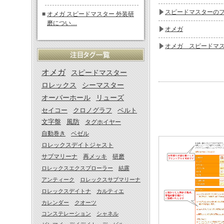
スピードマスターの
■
オメガ スピードマスター 外装研
磨につい....
オメガ
オメガ スピードマ
スピードマスターの
オメガ
スピードマスター
OMEGA 3210.5
ロレックス
シーマスター
オメガのOHとベルト
オーバーホール
リューズ
セイコー
クロノグラフ
ベルト
OMEGA スピードマ
文字盤
風防
タグホイヤー
オメガスピードマス
自動巻き
ベゼル
ロレックスデイトジャスト
オメガ スピードマス
サブマリーナ
再メッキ
研磨
オメガスピードマス
ロレックスエクスプローラー
結露
アンティーク
ロレックスサブマリーナ
OH後の遅れについて
ロレックスデイトナ
カルティエ
スピードマスターの
カレンダー
クオーツ
コンステレーション
シャネル
スピードマスター オ