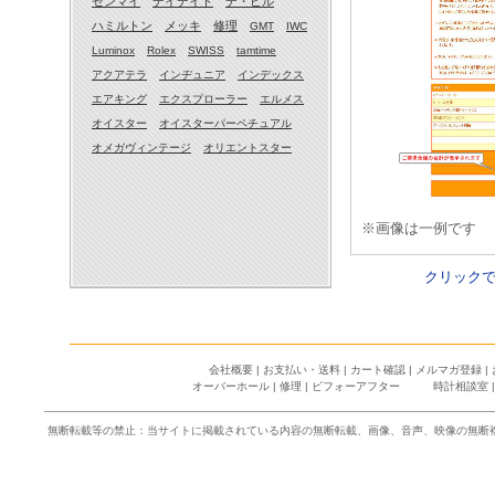
ゼンマイ
デイデイト
デ・ビル
修理部品の価格につ
ハミルトン
メッキ
修理
GMT
IWC
Luminox
Rolex
SWISS
tamtime
風防の交換〈オメガ
アクアテラ
インヂュニア
インデックス
オーバーホール〈オ
エアキング
エクスプローラー
エルメス
オイスター
オイスターパーペチュアル
巻き上げについて〈
オメガヴィンテージ
オリエントスター
カレンダー不調〈オメガ 
スピードマスターオ
※画像は一例です
オメガスピードマス
クリック
風防交換〈オメガ 
OMEGA SpeedMast
スピードマスター 
会社概要
|
お支払い・送料
|
カート確認
|
メルマガ登録
|
オーバーホール
|
修理
|
ビフォーアフター
時計相談室
オメガ 〈スピード
無断転載等の禁止：当サイトに掲載されている内容の無断転載、画像、音声、映像の無断
文字盤交換について
OMEGA SpeedMa